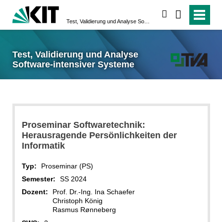
suchen
Test, Validierung und Analyse Software-intensiver Systeme
Test, Validierung und Analyse
Software-intensiver Systeme
Proseminar Softwaretechnik:
Herausragende Persönlichkeiten der
Informatik
Typ:
Proseminar (PS)
Semester:
SS 2024
Dozent:
Prof. Dr.-Ing. Ina Schaefer
Christoph König
Rasmus Rønneberg